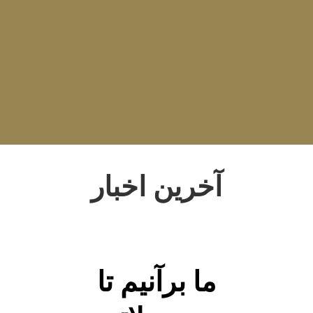
Style Two
Style Three
Style Four
2901 Marmora Road, Glassgow,
آخرین اخبار
Seattle, WA 98122-1090
(088) -234 -456 -7890
(088) -234 -456 -7890
info@yourdomain.com
http://domainname.com
ما برآنیم تا