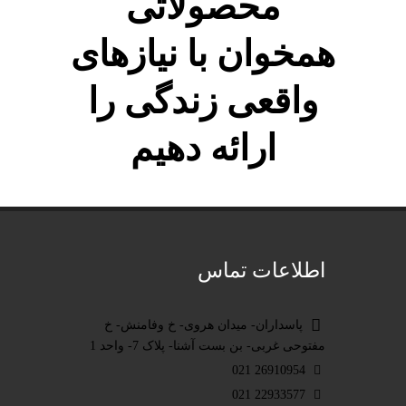
محصولاتی
همخوان با نیازهای
واقعی زندگی را
ارائه دهیم
اطلاعات تماس
پاسداران- میدان هروی- خ وفامنش- خ
مفتوحی غربی- بن بست آشنا- پلاک 7- واحد 1
26910954 021
22933577 021